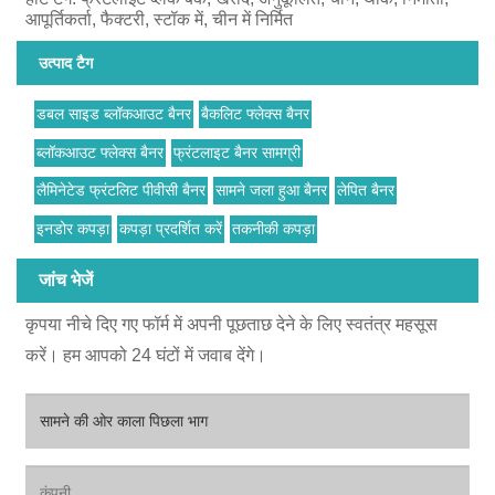
आपूर्तिकर्ता, फैक्टरी, स्टॉक में, चीन में निर्मित
उत्पाद टैग
डबल साइड ब्लॉकआउट बैनर
बैकलिट फ्लेक्स बैनर
ब्लॉकआउट फ्लेक्स बैनर
फ्रंटलाइट बैनर सामग्री
लैमिनेटेड फ्रंटलिट पीवीसी बैनर
सामने जला हुआ बैनर
लेपित बैनर
इनडोर कपड़ा
कपड़ा प्रदर्शित करें
तकनीकी कपड़ा
जांच भेजें
कृपया नीचे दिए गए फॉर्म में अपनी पूछताछ देने के लिए स्वतंत्र महसूस
करें। हम आपको 24 घंटों में जवाब देंगे।