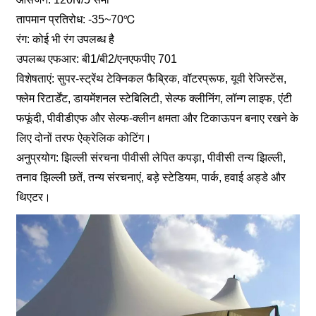
तापमान प्रतिरोध: -35~70℃
रंग: कोई भी रंग उपलब्ध है
उपलब्ध एफआर: बी1/बी2/एनएफपीए 701
विशेषताएं: सुपर-स्ट्रेंथ टेक्निकल फैब्रिक, वॉटरप्रूफ, यूवी रेजिस्टेंस,
फ्लेम रिटार्डेंट, डायमेंशनल स्टेबिलिटी, सेल्फ क्लीनिंग, लॉन्ग लाइफ, एंटी
फफूंदी, पीवीडीएफ और सेल्फ-क्लीन क्षमता और टिकाऊपन बनाए रखने के
लिए दोनों तरफ ऐक्रेलिक कोटिंग।
अनुप्रयोग: झिल्ली संरचना पीवीसी लेपित कपड़ा, पीवीसी तन्य झिल्ली,
तनाव झिल्ली छतें, तन्य संरचनाएं, बड़े स्टेडियम, पार्क, हवाई अड्डे और
थिएटर।